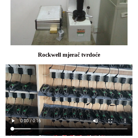
Rockwell mjerač tvrdoće