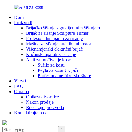
Dom
Proizvodi
Brijačko šišanje s gradijentnim šišanjem
Brijač za šišanje Sculpture Trimer
Profesionalni aparati za šišanje
Mašina za šišanje kućnih ljubimaca
Višenamjenski električni brijač
Kućanski aparati za šišanje
Alati za uređivanje kose
Sušilo za kosu
Pegla za kosu Uvijači
Profesionalne frizerske škare
Vijesti
FAQ
O nama
Obilazak tvornice
Nakon prodaje
Recenzije proizvoda
Kontaktirajte nas