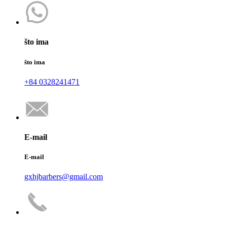
što ima
što ima
+84 0328241471
E-mail
E-mail
gxhjbarbers@gmail.com